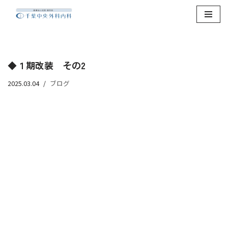
コ
ン
テ
◆１期改装 その2
ン
ツ
2025.03.04
ブログ
へ
ス
キ
ッ
プ